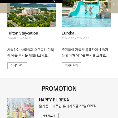
Hilton Staycation
Eureka!
H
2026.01.01 ~ 2026.12.31
2026.06.01 ~ 2026.09.27
2
사랑하는 사람들과 오랫동안 기억
즐거움이 가득한 유레카에서 즐거
에 남을 추억을 계획해보세요.
운 휴식과 여유를 만끽해 보세요.
자세히 보기
자세히 보기
PROMOTION
HAPPY EUREKA
즐거움이 가득한 유레카 5월 22일 OPEN
자세히 보기