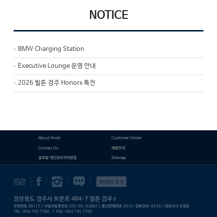
NOTICE
BMW Charging Station
Executive Lounge 운영 안내
2026 힐튼 경주 Honors 특전
About Hotel
Customer Center
Contact Us
채용안내
글로벌 개인정보처리방침
Sitemap
트립어드바이저
페이스북
인스타그램
Contact Us
pc버전 보기
경상북도 경주시 보문로 484-7 힐튼 경주
우편번호 38117
|
사업자등록번호 505-85-02887
|
통신판매번호 2015-경북경주-0154
|
대표이사 조영준
TEL : 054 745 7788
/
FAX : 054 745 7799